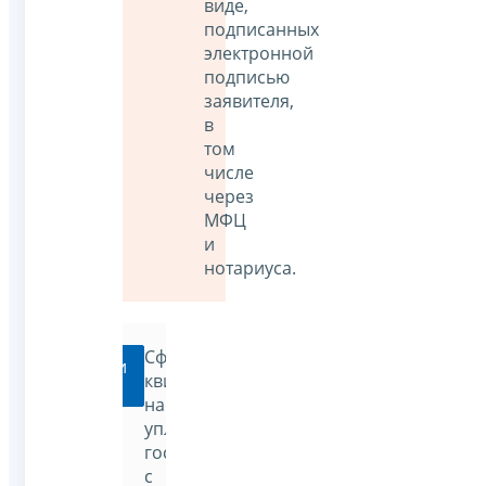
виде,
подписанных
электронной
подписью
заявителя,
в
том
числе
через
МФЦ
и
нотариуса.
Сформировать
Перейти
квитанцию
на
уплату
госпошлины
с