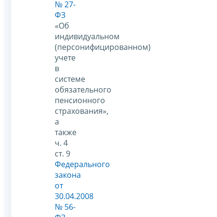
№ 27-
ФЗ
«Об
индивидуальном
(персонифицированном)
учете
в
системе
обязательного
пенсионного
страхования»,
а
также
ч. 4
ст. 9
Федерального
закона
от
30.04.2008
№ 56-