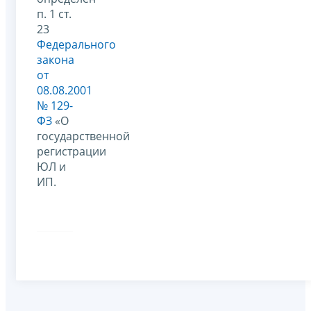
п. 1 ст.
23
Федерального
закона
от
08.08.2001
№ 129-
ФЗ
«О
государственной
регистрации
ЮЛ и
ИП.