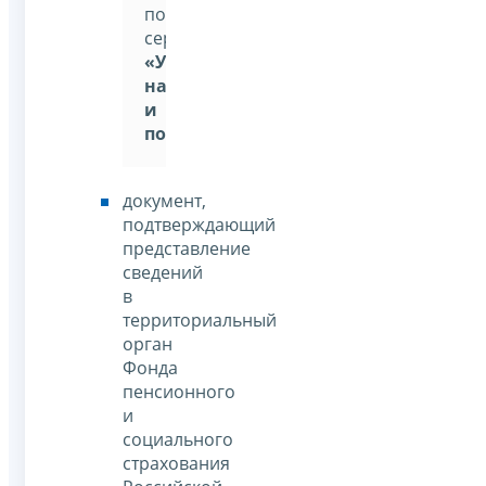
помощью
сервиса:
«Уплата
налогов
и
пошлин»
документ,
подтверждающий
представление
сведений
в
территориальный
орган
Фонда
пенсионного
и
социального
страхования