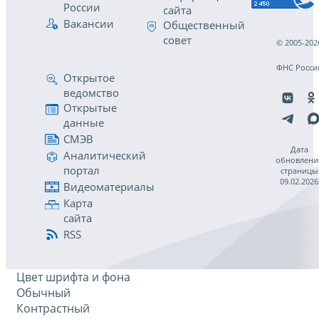
России
сайта
Вакансии
Общественный
совет
© 2005-202
ФНС Росси
Открытое
ведомство
Открытые
данные
СМЭВ
Дата
Аналитический
обновлени
портал
страницы
09.02.2026
Видеоматериалы
Карта
сайта
RSS
Цвет шрифта и фона
Обычный
Контрастный