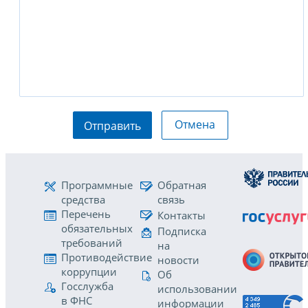
Отмена
Отправить
Программные
Обратная
средства
связь
Перечень
Контакты
обязательных
Подписка
требований
на
Противодействие
новости
коррупции
Об
Госслужба
использовании
в ФНС
информации