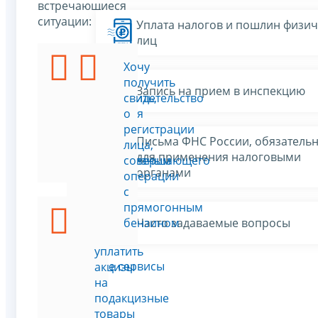
встречающиеся
ситуации:
Уплата налогов и пошлин физич
лиц
Я
Хочу
хочу
получить
Запись на прием в инспекцию
проверить,
свидетельство
является
о
ли
регистрации
Письма ФНС России, обязатель
товар
лица,
для применения налоговыми
подакцизным
совершающего
органами
операции
с
прямогонным
Я
бензином
Часто задаваемые вопросы
должен
уплатить
Все сервисы
акцизы
на
подакцизные
товары