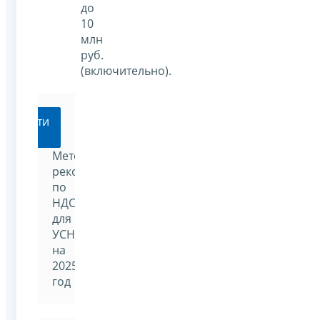
до
10
млн
руб.
(включительно).
Перейти
Методические
рекомендации
по
НДС
для
УСН
на
2025
год