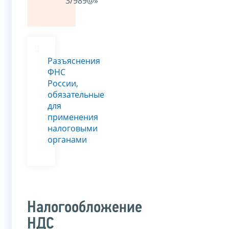
3/989@»
Разъяснения
ФНС
России,
обязательные
для
применения
налоговыми
органами
Налогообложение
НДС