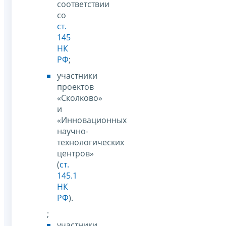
соответствии
со
ст.
145
НК
РФ
;
участники
проектов
«Сколково»
и
«Инновационных
научно-
технологических
центров»
(
ст.
145.1
НК
РФ
).
;
участники