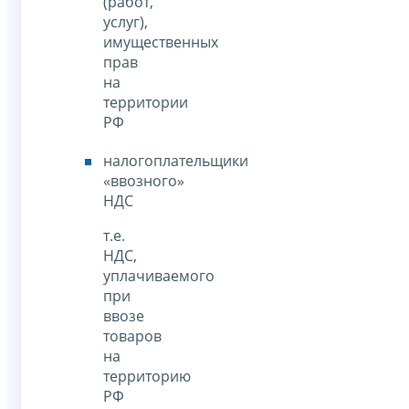
(работ,
услуг),
имущественных
прав
на
территории
РФ
налогоплательщики
«ввозного»
НДС
т.е.
НДС,
уплачиваемого
при
ввозе
товаров
на
территорию
РФ