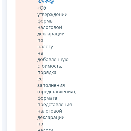
3/989@
«Об
утверждении
формы
налоговой
декларации
по
налогу
на
добавленную
стоимость,
порядка
ее
заполнения
(представления),
формата
представления
налоговой
декларации
по
налогу