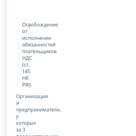
Освобождение
от
исполнения
обязанностей
плательщиков
НДС
(ст.
145
НК
РФ).
Организации
и
предприниматели,
у
которых
за 3