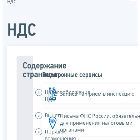
НДС
НДС
Содержание
страницы
Электронные сервисы
Налогообложение
Запись на прием в инспекцию
НДС
Вычеты
Письма ФНС России, обязатель
для применения налоговыми
органами
Порядок
возмещения