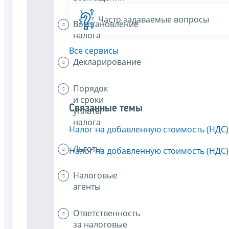
Часто задаваемые вопросы
Восстановление
налога
Все сервисы
Декларирование
Порядок
и сроки
Связанные темы
уплаты
налога
Налог на добавленную стоимость (НДС)
Льготы
Налог на добавленную стоимость (НДС)
Налоговые
агенты
Ответственность
за налоговые