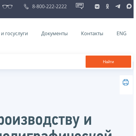
8-800-222-2222
и госуслуги
Документы
Контакты
ENG
Найти
роизводству и