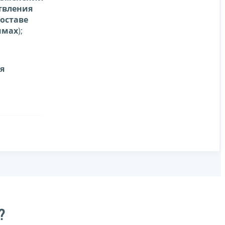
ствления
составе
ммах
);
я
?