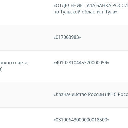
«ОТДЕЛЕНИЕ ТУЛА БАНКА РОССИ
по Тульской области, г Тула»
«017003983»
ского счета,
«40102810445370000059»
а)
«Казначейство России (ФНС Росс
«03100643000000018500»