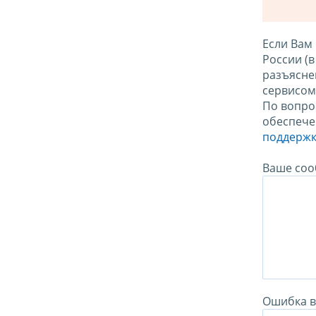
Если Вам
России (
разъясне
сервисо
По вопро
обеспече
поддержк
Ваше соо
Ошибка в 