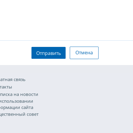
Отмена
Отправить
атная связь
такты
писка на новости
использовании
ормации сайта
ественный совет