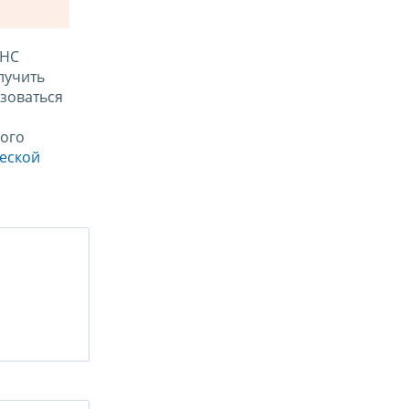
ФНС
лучить
зоваться
ого
ческой