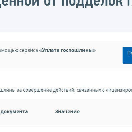
ённой от подделок 
помощью сервиса
«Уплата госпошлины»
П
шлины за совершение действий, связанных с лицензиро
 документа
Значение