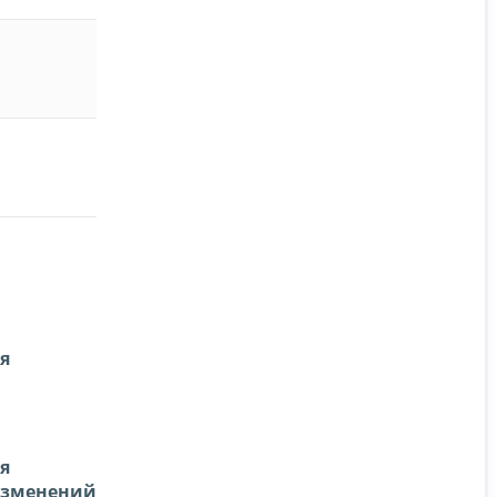
я
я
 изменений