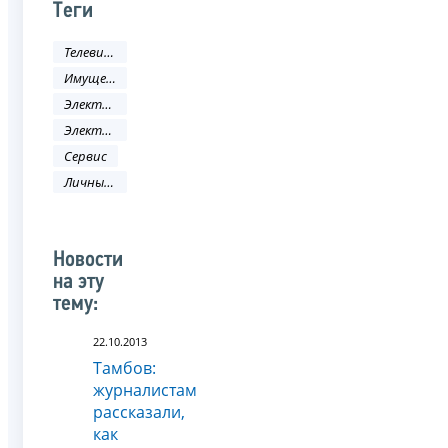
Теги
Телевидение
Имущественные налоги
Электронные услуги
Электронные сервисы
Сервис
Личный кабинет
Новости
на эту
тему:
22.10.2013
Тамбов:
журналистам
рассказали,
как