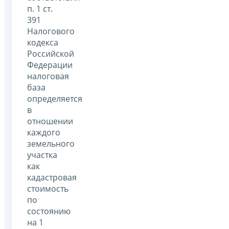
п. 1 ст.
391
Налогового
кодекса
Российской
Федерации
налоговая
база
определяется
в
отношении
каждого
земельного
участка
как
кадастровая
стоимость
по
состоянию
на 1