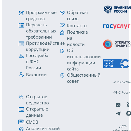
Программные
Обратная
средства
связь
Перечень
Контакты
обязательных
Подписка
требований
на
Противодействие
новости
коррупции
Об
Госслужба
использовании
в ФНС
информации
России
сайта
Вакансии
Общественный
совет
© 2005-202
ФНС Росси
Открытое
ведомство
Открытые
данные
СМЭВ
Дата
Аналитический
обновлени