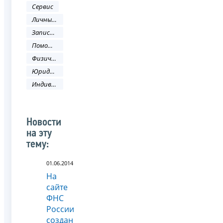
Сервис
Личный кабинет
Запись на прием
Помощь налогоплательщику
Физическое лицо
Юридическое лицо
Индивидуальный предприниматель
Новости
на эту
тему:
01.06.2014
На
сайте
ФНС
России
создан