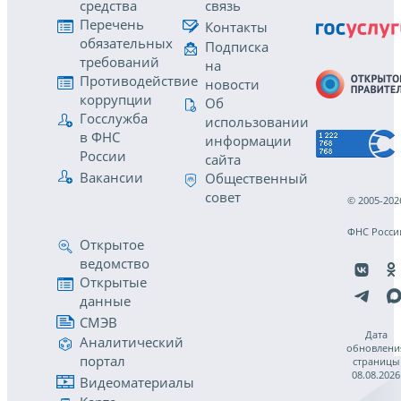
средства
связь
Перечень
Контакты
обязательных
Подписка
требований
на
Противодействие
новости
коррупции
Об
Госслужба
использовании
в ФНС
информации
России
сайта
Вакансии
Общественный
совет
© 2005-202
ФНС Росси
Открытое
ведомство
Открытые
данные
СМЭВ
Дата
Аналитический
обновлени
портал
страницы
08.08.2026
Видеоматериалы