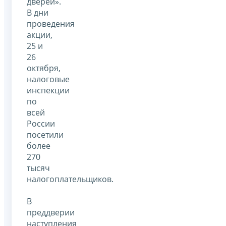
дверей».
В дни
проведения
акции,
25 и
26
октября,
налоговые
инспекции
по
всей
России
посетили
более
270
тысяч
налогоплательщиков.
В
преддверии
наступления