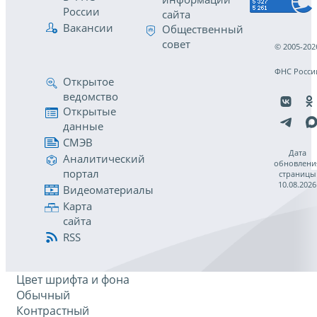
России
сайта
Вакансии
Общественный
совет
© 2005-202
ФНС Росси
Открытое
ведомство
Открытые
данные
СМЭВ
Дата
Аналитический
обновлени
портал
страницы
10.08.2026
Видеоматериалы
Карта
сайта
RSS
Цвет шрифта и фона
Обычный
Контрастный