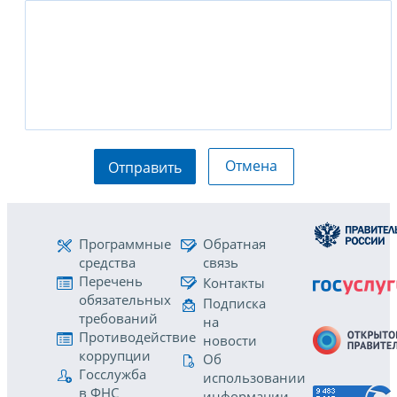
Отмена
Отправить
Программные
Обратная
средства
связь
Перечень
Контакты
обязательных
Подписка
требований
на
Противодействие
новости
коррупции
Об
Госслужба
использовании
в ФНС
информации