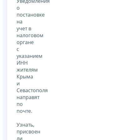
Уведомления
о
постановке
на
учет в
налоговом
органе
с
указанием
ИНН
жителям
Крыма
и
Севастополя
направят
по
почте.
Узнать,
присвоен
ли