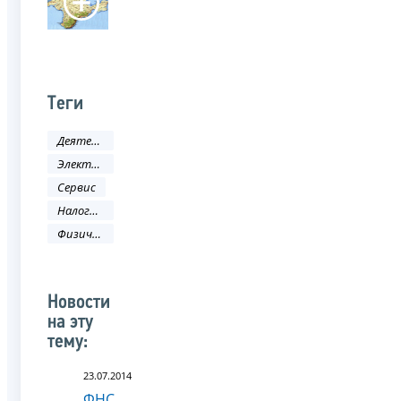
Теги
Деятельность ФНС
Электронные услуги
Сервис
Налоговый кодекс
Физическое лицо
Новости
на эту
тему:
23.07.2014
ФНС