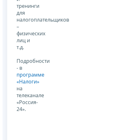
тренинги
для
налогоплательщиков
–
физических
лиц и
т.д.
Подробности
- в
программе
«Налоги»
на
телеканале
«Россия-
24».