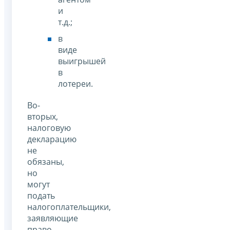
и
т.д.;
в
виде
выигрышей
в
лотереи.
Во-
вторых,
налоговую
декларацию
не
обязаны,
но
могут
подать
налогоплательщики,
заявляющие
право