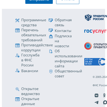
Программные
Обратная
средства
связь
Перечень
Контакты
обязательных
Подписка
требований
на
Противодействие
новости
коррупции
Об
Госслужба
использовании
в ФНС
информации
России
сайта
Вакансии
Общественный
совет
© 2005-202
ФНС Росси
Открытое
ведомство
Открытые
данные