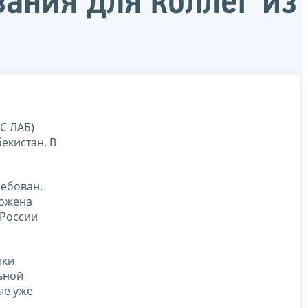
ания для коллег из
С ЛАБ)
екистан. В
ребован.
ложена
 России
ики
ьной
ые уже