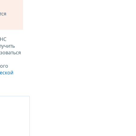
тся
ФНС
лучить
зоваться
ого
ческой