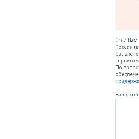
Если Вам
России (
разъясне
сервисо
По вопро
обеспече
поддержк
Ваше соо