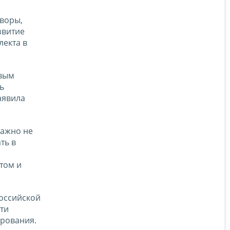
оворы,
звитие
лекта в
овым
ь
аявила
важно не
ть в
том и
оссийской
ти
рования.