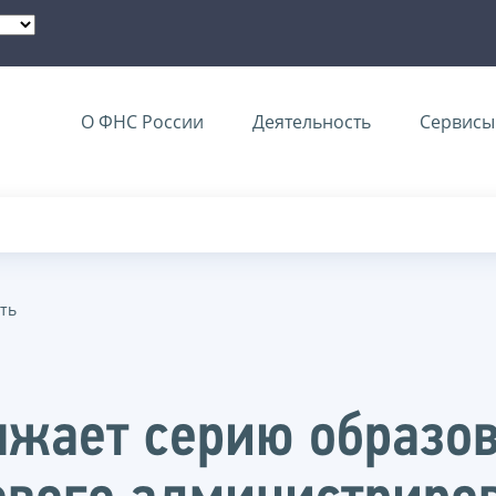
О ФНС России
Деятельность
Сервисы 
ть
лжает серию образо