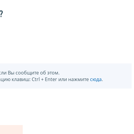
?
сли Вы сообщите об этом.
цию клавиш: Ctrl + Enter или нажмите
сюда
.