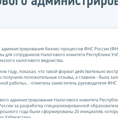
ового администриров
 и администрирования бизнес-процессов ФНС России (ФН
ы для сотрудников Налогового комитета Республики Узб
екского налогового ведомства.
м году, показал, что такой формат действительно вост
 получили положительные отзывы, а главное - была за
ой работы», - отметила заместитель руководителя ФНС
ового администрирования Налогового комитета Республ
оссии за разработку специализированной образовател
прошлого года были сформированы 20 инициатив, котор
а Узбекистана.