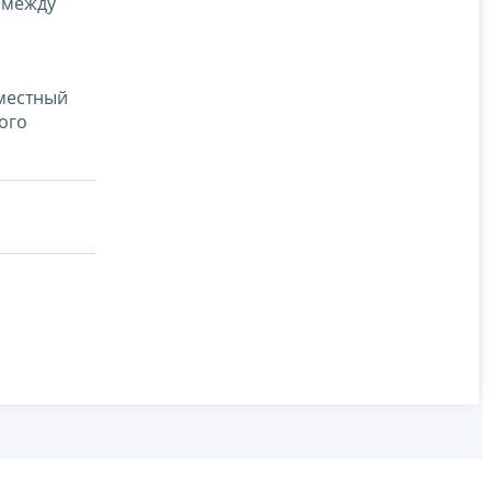
 между
вместный
ого