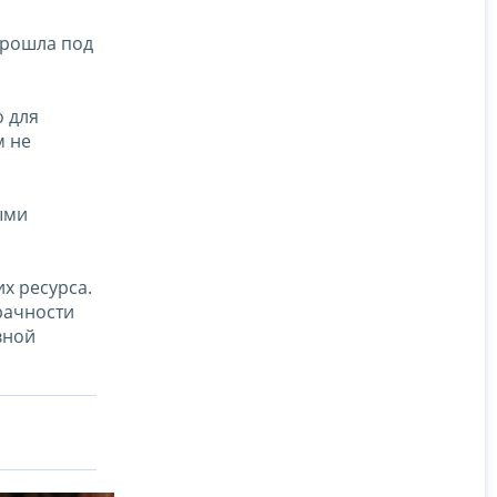
прошла под
о для
м не
ыми
х ресурса.
рачности
вной