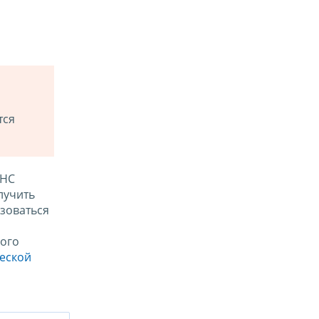
тся
ФНС
лучить
зоваться
ого
ческой