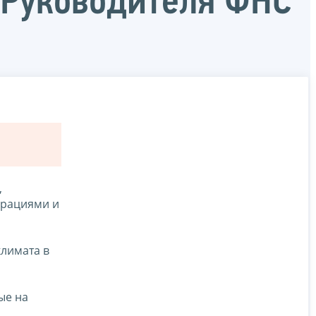
 Руководителя ФНС
,
орациями и
климата в
ые на