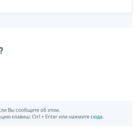
?
сли Вы сообщите об этом.
цию клавиш: Ctrl + Enter или нажмите
сюда
.