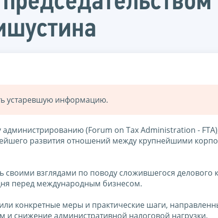
 председательством
ишустина
ать устаревшую информацию.
администрированию (Forum on Tax Administration - FTA)
ьнейшего развития отношений между крупнейшими корп
ь своими взглядами по поводу сложившегося делового 
одня перед международным бизнесом.
дили конкретные меры и практические шаги, направленн
 и снижение административной налоговой нагрузки.