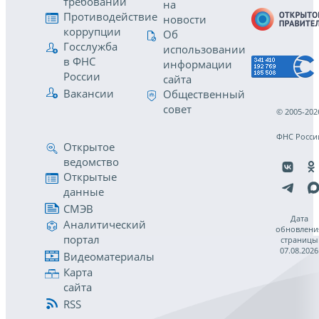
требований
на
Противодействие
новости
коррупции
Об
Госслужба
использовании
в ФНС
информации
России
сайта
Вакансии
Общественный
совет
© 2005-202
ФНС Росси
Открытое
ведомство
Открытые
данные
СМЭВ
Дата
Аналитический
обновлени
портал
страницы
07.08.2026
Видеоматериалы
Карта
сайта
RSS