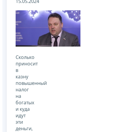
15.05.2024
Сколько
приносит
в
казну
повышенный
налог
на
богатых
и куда
идут
эти
деньги,