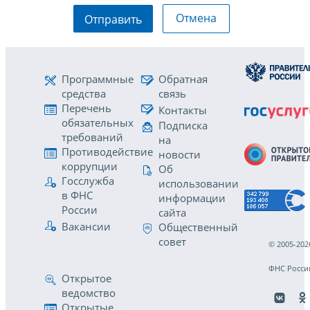
Отмена
Отправить
Программные
Обратная
средства
связь
Перечень
Контакты
обязательных
Подписка
требований
на
Противодействие
новости
коррупции
Об
Госслужба
использовании
в ФНС
информации
России
сайта
Вакансии
Общественный
совет
© 2005-202
ФНС Росси
Открытое
ведомство
Открытые