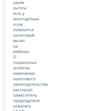
какие
льготы
есть у
многодетных
и как
изменится
налоговый
вычет
на
ребенка.
О
социальных
аспектах
изменения
налогового
законодательства
рассказал
заместитель
председателя
комитета