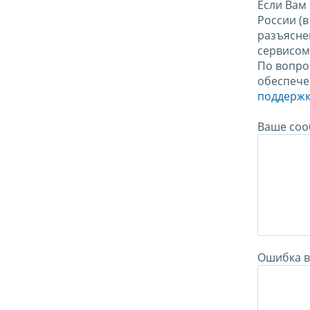
Если Вам
России (
разъясне
сервисо
По вопро
обеспече
поддержк
Ваше соо
Ошибка в 