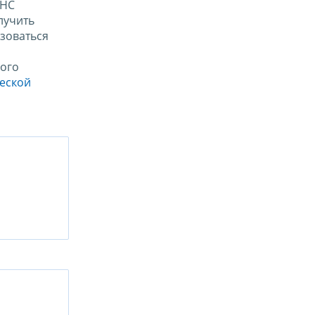
ФНС
лучить
зоваться
ого
ческой