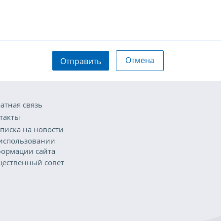
Отмена
Отправить
атная связь
такты
писка на новости
использовании
ормации сайта
ественный совет