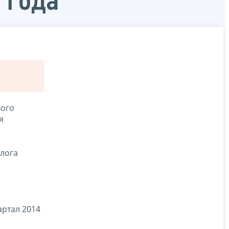
 года
вого
я
алога
артал 2014