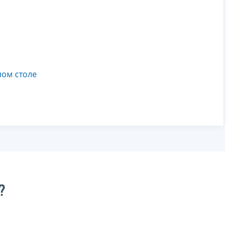
лом столе
?