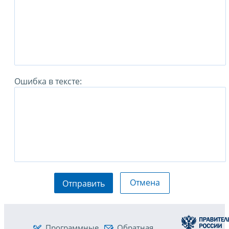
Ошибка в тексте:
Отмена
Отправить
Программные
Обратная