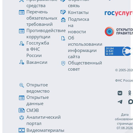
средства
связь
Перечень
Контакты
обязательных
Подписка
требований
на
Противодействие
новости
коррупции
Об
Госслужба
использовании
в ФНС
информации
России
сайта
Вакансии
Общественный
совет
© 2005-202
ФНС Росси
Открытое
ведомство
Открытые
данные
СМЭВ
Дата
Аналитический
обновлени
портал
страницы
07.08.2026
Видеоматериалы