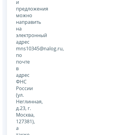
и
предложения
можно
направить
на
электронный
адрес
mns10345@nalog.ru,
по
почте
в
адрес
ФНС
России
(ул.
Неглинная,
д.23, г.
Москва,
127381),
а
также