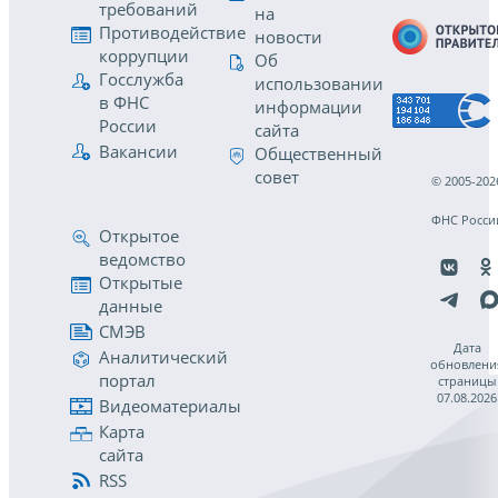
требований
на
Противодействие
новости
коррупции
Об
Госслужба
использовании
в ФНС
информации
России
сайта
Вакансии
Общественный
совет
© 2005-202
ФНС Росси
Открытое
ведомство
Открытые
данные
СМЭВ
Дата
Аналитический
обновлени
портал
страницы
07.08.2026
Видеоматериалы
Карта
сайта
RSS