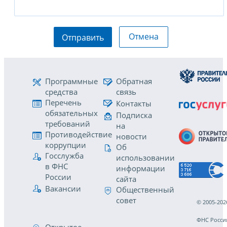
Отмена
Отправить
Программные
Обратная
средства
связь
Перечень
Контакты
обязательных
Подписка
требований
на
Противодействие
новости
коррупции
Об
Госслужба
использовании
в ФНС
информации
России
сайта
Вакансии
Общественный
совет
© 2005-202
ФНС Росси