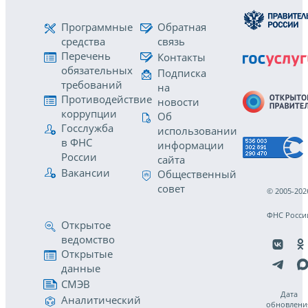
Программные
Обратная
средства
связь
Перечень
Контакты
обязательных
Подписка
требований
на
Противодействие
новости
коррупции
Об
Госслужба
использовании
в ФНС
информации
России
сайта
Вакансии
Общественный
совет
© 2005-202
ФНС Росси
Открытое
ведомство
Открытые
данные
СМЭВ
Дата
Аналитический
обновлени