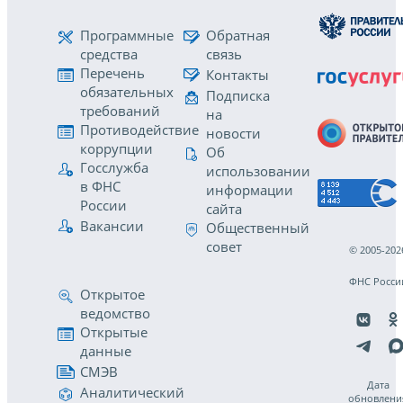
Программные
Обратная
средства
связь
Перечень
Контакты
обязательных
Подписка
требований
на
Противодействие
новости
коррупции
Об
Госслужба
использовании
в ФНС
информации
России
сайта
Вакансии
Общественный
совет
© 2005-202
ФНС Росси
Открытое
ведомство
Открытые
данные
СМЭВ
Дата
Аналитический
обновлени