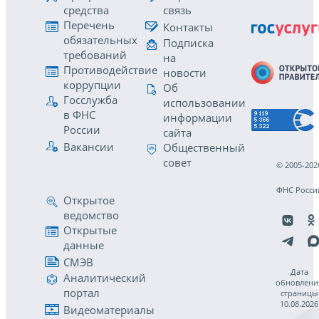
средства
связь
Перечень
Контакты
обязательных
Подписка
требований
на
Противодействие
новости
коррупции
Об
Госслужба
использовании
в ФНС
информации
России
сайта
Вакансии
Общественный
совет
© 2005-202
ФНС Росси
Открытое
ведомство
Открытые
данные
СМЭВ
Дата
Аналитический
обновлени
портал
страницы
10.08.2026
Видеоматериалы