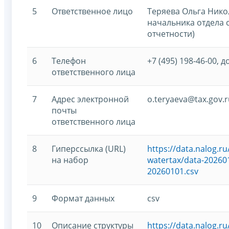
5
Ответственное лицо
Теряева Ольга Нико
начальника отдела 
отчетности)
6
Телефон
+7 (495) 198-46-00, д
ответственного лица
7
Адрес электронной
o.teryaeva@tax.gov.r
почты
ответственного лица
8
Гиперссылка (URL)
https://data.nalog.
на набор
watertax/data-202601
20260101.csv
9
Формат данных
csv
10
Описание структуры
https://data.nalog.