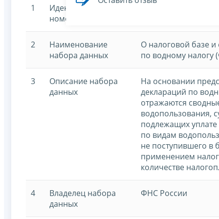
Оставить отзыв
1
Идентификационный
7707329152-waterta
номер
2
Наименование
О налоговой базе и
набора данных
по водному налогу 
3
Описание набора
На основании пред
данных
деклараций по водн
отражаются сводны
водопользования, с
подлежащих уплате 
по видам водопольз
не поступившего в б
применением налого
количестве налогоп
4
Владелец набора
ФНС России
данных