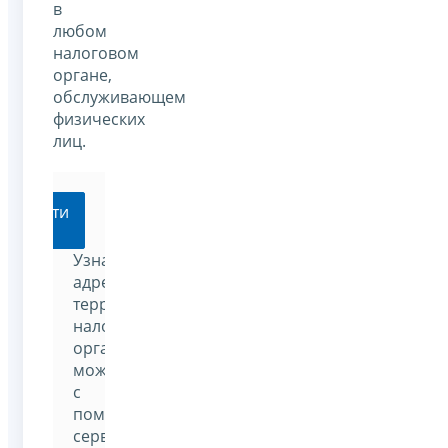
в
любом
налоговом
органе,
обслуживающем
физических
лиц.
Перейти
Узнать
адрес
территориального
налогового
органа
можно
с
помощью
сервиса: