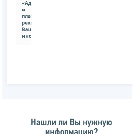
«Адрес
и
платежные
реквизиты
Вашей
инспекции»
Нашли ли Вы нужную
информацию?