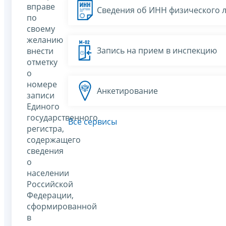
вправе
Сведения об ИНН физического 
по
своему
желанию
Запись на прием в инспекцию
внести
отметку
о
номере
Анкетирование
записи
Единого
государственного
Все сервисы
регистра,
содержащего
сведения
о
населении
Российской
Федерации,
сформированной
в