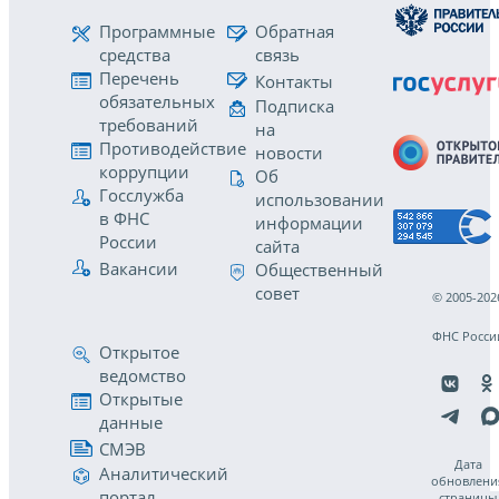
Программные
Обратная
средства
связь
Перечень
Контакты
обязательных
Подписка
требований
на
Противодействие
новости
коррупции
Об
Госслужба
использовании
в ФНС
информации
России
сайта
Вакансии
Общественный
совет
© 2005-202
ФНС Росси
Открытое
ведомство
Открытые
данные
СМЭВ
Дата
Аналитический
обновлени
портал
страницы