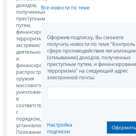
доходов,
Все новости по теме
полученных
преступным
путем,
финансированию
Оформив подписку, Вы сможете
терроризма,
получать новости по теме “Контроль
экстремистской
сфере противодействия легализации
деятельности
(отмыванию) доходов, полученных
и
преступным путем, и финансирован
финансированию
терроризма” на следующий адрес
распространения
электронной почты:
оружия
массового
уничтожения
в
соответствии
с
порядком,
Настройка
установленным
Оформит
подписки
Положением