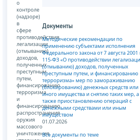
о
контроле
(надзоре)
в
Документы
сфере
противодействия
Методические рекомендации по
легализации
применению субъектами исполнения
(отмыванию)
Федерального закона от 7 августа 2001 
доходов,
115-ФЗ «О противодействии легализац
полученных
(отмыванию) доходов, полученных
преступным
преступным путем, и финансированию
путем,
терроризма» мер по замораживанию
финансированию
(блокированию) денежных средств или
терроризма
иного имущества и снятию таких мер, а
и
также приостановлению операций с
финансированию
денежными средствами или иным
распространения
имуществом
оружия
01.07.2026
массового
уничтожения,
Все документы по теме