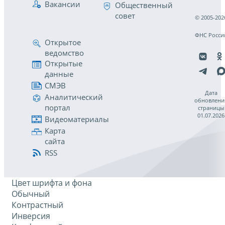
Вакансии
Общественный
совет
© 2005-202
ФНС Росси
Открытое
ведомство
Открытые
данные
СМЭВ
Дата
Аналитический
обновлени
портал
страницы
01.07.2026
Видеоматериалы
Карта
сайта
RSS
Цвет шрифта и фона
Обычный
Контрастный
Инверсия