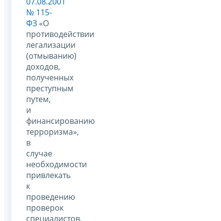
07.08.2001
№ 115-
ФЗ
«О
противодействии
легализации
(отмыванию)
доходов,
полученных
преступным
путем,
и
финансированию
терроризма»,
в
случае
необходимости
привлекать
к
проведению
проверок
специалистов,