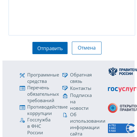
Отмена
Отправить
Программные
Обратная
средства
связь
Перечень
Контакты
обязательных
Подписка
требований
на
Противодействие
новости
коррупции
Об
Госслужба
использовании
в ФНС
информации
России
сайта