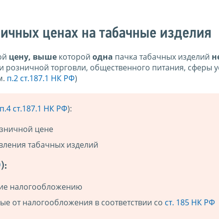
ичных ценах на табачные изделия
бой
цену, выше
которой
одна
пачка табачных изделий
н
розничной торговли, общественного питания, сферы ус
м.
п.2 ст.187.1 НК РФ
)
п.4 ст.187.1 НК РФ
):
зничной цене
овления табачных изделий
Ф
):
щие налогообложению
ые от налогообложения в соответствии со
ст. 185 НК РФ