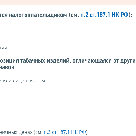
тся налогоплательщиком (см.
п.2 ст.187.1 НК РФ
):
лий
позиция табачных изделий, отличающаяся от друг
наков:
м или лицензиаром
ничных ценах (см.
п.3 ст.187.1 НК РФ
)