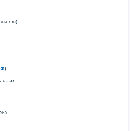
оваров)
РФ
)
бачных
ока