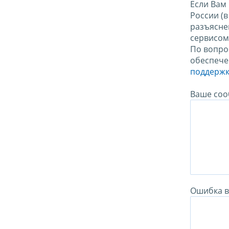
Если Вам
России (
разъясне
сервисо
По вопро
обеспече
поддержк
Ваше соо
Ошибка в 