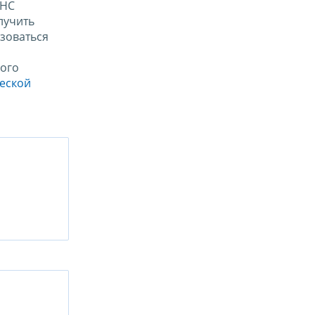
ФНС
лучить
зоваться
ого
ческой