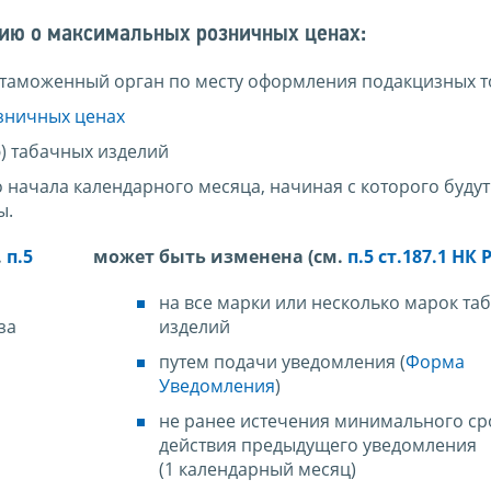
ию о максимальных розничных ценах:
а (таможенный орган по месту оформления подакцизных т
зничных ценах
) табачных изделий
о начала календарного месяца, начиная с которого будут
ы.
.
п.5
может быть изменена (см.
п.5 ст.187.1 НК 
на все марки или несколько марок та
за
изделий
путем подачи уведомления (
Форма
Уведомления
)
не ранее истечения минимального ср
действия предыдущего уведомления
(1 календарный месяц)