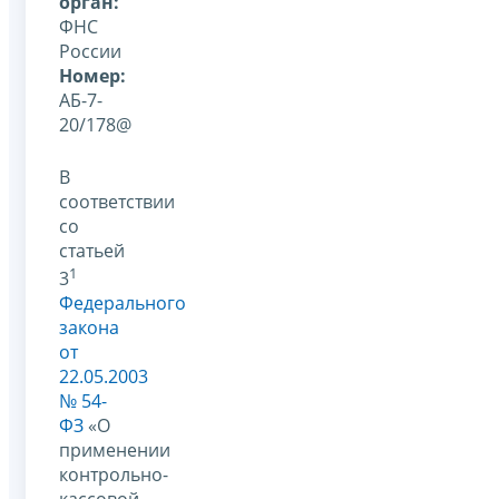
орган:
ФНС
России
Номер:
АБ-7-
20/178@
В
соответствии
со
статьей
1
3
Федерального
закона
от
22.05.2003
№ 54-
ФЗ
«О
применении
контрольно-