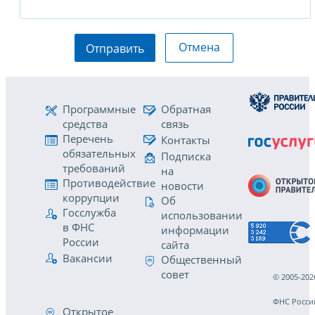
Отмена
Отправить
Программные
Обратная
средства
связь
Перечень
Контакты
обязательных
Подписка
требований
на
Противодействие
новости
коррупции
Об
Госслужба
использовании
в ФНС
информации
России
сайта
Вакансии
Общественный
совет
© 2005-202
ФНС Росси
Открытое