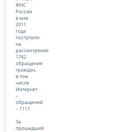
ФНС
России
в мае
2011
года
поступило
на
рассмотрение
1742
обращения
граждан,
в том
числе
Интернет
–
обращений
– 1117.
За
прошедший