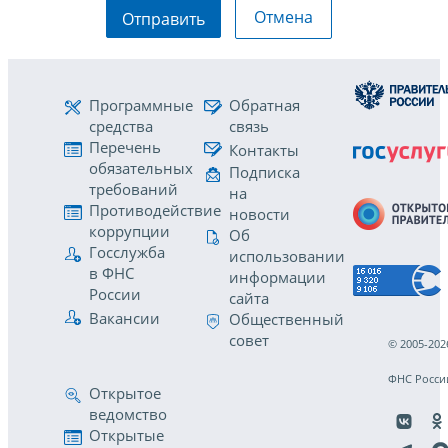
Отмена
Отправить
Программные
Обратная
средства
связь
Перечень
Контакты
обязательных
Подписка
требований
на
Противодействие
новости
коррупции
Об
Госслужба
использовании
в ФНС
информации
России
сайта
Вакансии
Общественный
совет
© 2005-202
ФНС Росси
Открытое
ведомство
Открытые