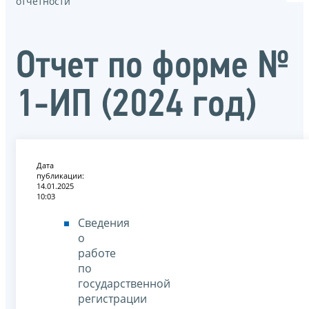
отчётности
Отчет по форме №
1-ИП (2024 год)
Дата
публикации:
14.01.2025
10:03
Сведения
о
работе
по
государственной
регистрации