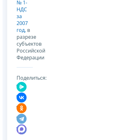
№ 1-
НДС
за
2007
год,
в
разрезе
субъектов
Российской
Федерации
Поделиться: