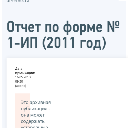
отчётности
Отчет по форме №
1-ИП (2011 год)
Дата
публикации:
16.05.2013
09:30
(архив)
Это архивная
публикация -
она может
содержать
устаревшую