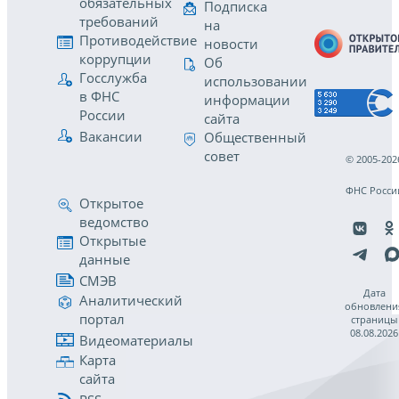
обязательных
Подписка
требований
на
Противодействие
новости
коррупции
Об
Госслужба
использовании
в ФНС
информации
России
сайта
Вакансии
Общественный
совет
© 2005-202
ФНС Росси
Открытое
ведомство
Открытые
данные
СМЭВ
Дата
Аналитический
обновлени
портал
страницы
08.08.2026
Видеоматериалы
Карта
сайта