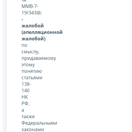
ММВ-7-
19/343@;
-
жалобой
(апелляционной
жалобой)
по
смыслу,
придаваемому
этому
понятию
статьями
138-
140
НК
РФ,
а
также
Федеральными
законами