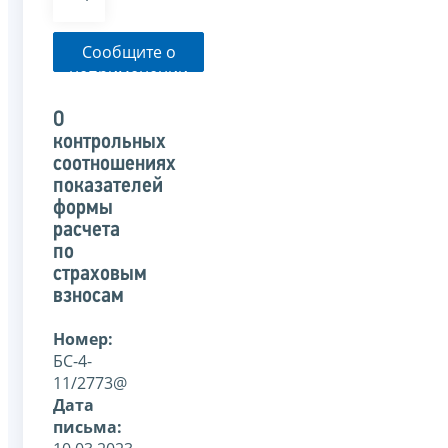
Сообщите о
неприменении
налоговым
органом
О
указанного
контрольных
письма
соотношениях
показателей
формы
расчета
по
страховым
взносам
Номер:
БС-4-
11/2773@
Дата
письма: