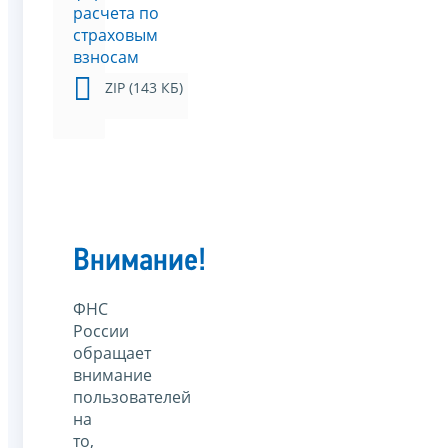
расчета по
страховым
взносам
ZIP (143 КБ)
Внимание!
ФНС
России
обращает
внимание
пользователей
на
то,