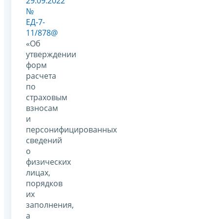
29.09.2022
№
ЕД-7-
11/878@
«Об
утверждении
форм
расчета
по
страховым
взносам
и
персонифицированных
сведений
о
физических
лицах,
порядков
их
заполнения,
а