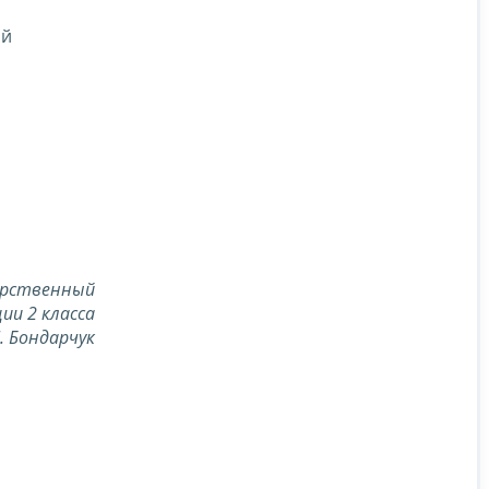
ой
арственный
ии 2 класса
Л. Бондарчук