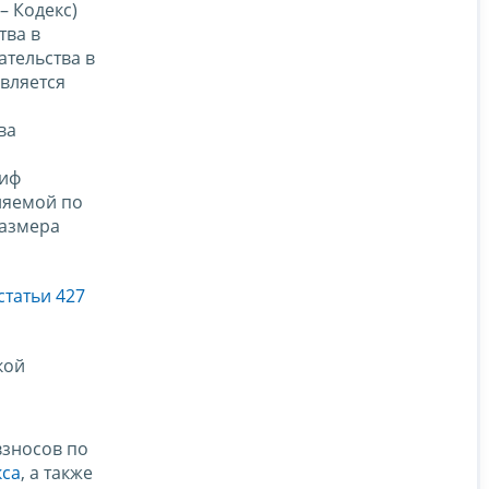
– Кодекс)
тва в
тельства в
вляется
ва
риф
ляемой по
размера
статьи 427
кой
взносов по
кса
, а также