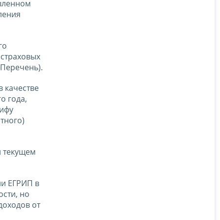
овленном
ления
го
 страховых
 Перечень).
в качестве
о года,
рифу
етного)
и текущем
ли ЕГРИП в
сти, но
доходов от