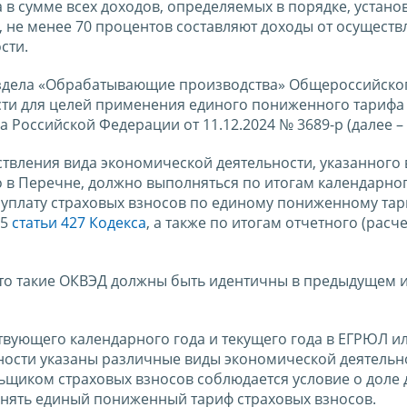
а в сумме всех доходов, определяемых в порядке, устан
 не менее 70 процентов составляют доходы от осуществ
сти.
аздела «Обрабатывающие производства» Общероссийско
сти для целей применения единого пониженного тарифа
Российской Федерации от 11.12.2024 № 3689-р (далее –
ствления вида экономической деятельности, указанного 
в Перечне, должно выполняться по итогам календарног
 уплату страховых взносов по единому пониженному та
.5
статьи 427 Кодекса
, а также по итогам отчетного (расч
что такие ОКВЭД должны быть идентичны в предыдущем 
твующего календарного года и текущего года в ЕГРЮЛ и
ности указаны различные виды экономической деятельно
ьщиком страховых взносов соблюдается условие о доле 
енять единый пониженный тариф страховых взносов.