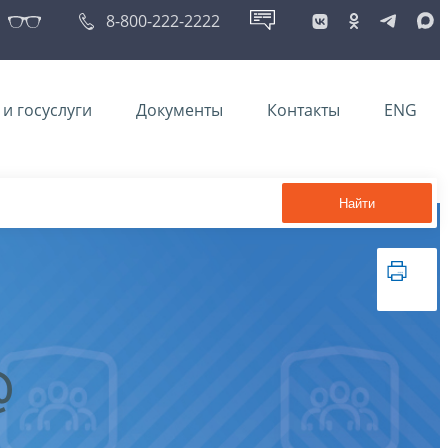
8-800-222-2222
и госуслуги
Документы
Контакты
ENG
Найти
@