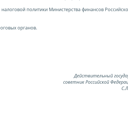
м налоговой политики Министерства финансов Российск
оговых органов.
Действительный госуд
советник Российской Федерац
С.