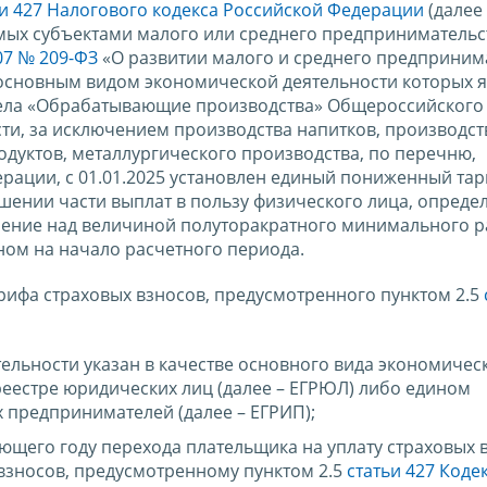
ьи 427 Налогового кодекса Российской Федерации
(далее 
мых субъектами малого или среднего предпринимательс
07 № 209-ФЗ
«О развитии малого и среднего предпринима
 основным видом экономической деятельности которых я
дела «Обрабатывающие производства» Общероссийского
ти, за исключением производства напитков, производст
одуктов, металлургического производства, по перечню,
рации, с 01.01.2025 установлен единый пониженный та
ошении части выплат в пользу физического лица, опреде
шение над величиной полуторакратного минимального 
ном на начало расчетного периода.
ифа страховых взносов, предусмотренного пунктом 2.5
ельности указан в качестве основного вида экономичес
реестре юридических лиц (далее – ЕГРЮЛ) либо едином
 предпринимателей (далее – ЕГРИП);
ющего году перехода плательщика на уплату страховых 
взносов, предусмотренному пунктом 2.5
статьи 427 Коде