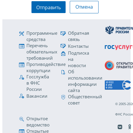
Отмена
Отправить
Программные
Обратная
средства
связь
Перечень
Контакты
обязательных
Подписка
требований
на
Противодействие
новости
коррупции
Об
Госслужба
использовании
в ФНС
информации
России
сайта
Вакансии
Общественный
совет
© 2005-202
ФНС Росси
Открытое
ведомство
Открытые