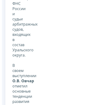
ФНС
России
и
судьи
арбитражных
судов,
входящих
в
состав
Уральского
округа.
В
своем
выступлении
О.В. Овчар
отметил
основные
тенденции
развития