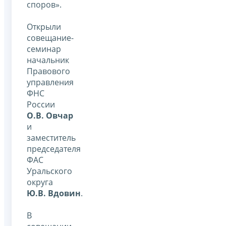
споров».
Открыли
совещание-
семинар
начальник
Правового
управления
ФНС
России
О.В. Овчар
и
заместитель
председателя
ФАС
Уральского
округа
Ю.В. Вдовин
.
В