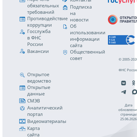
обязательных
Подписка
требований
на
Противодействие
новости
коррупции
Об
Госслужба
использовании
в ФНС
информации
России
сайта
Вакансии
Общественный
совет
© 2005-202
ФНС Росси
Открытое
ведомство
Открытые
данные
СМЭВ
Дата
Аналитический
обновлени
портал
страницы
25.06.2026
Видеоматериалы
Карта
сайта