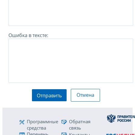
Ошибка в тексте:
Отмена
Отправить
Программные
Обратная
средства
связь
Перечень
Контакты