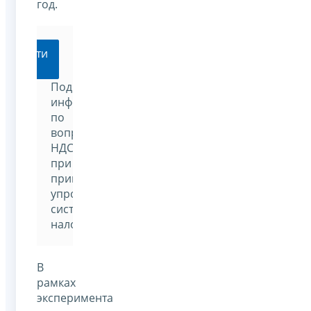
год.
Перейти
Подробная
информация
по
вопросам
НДС
при
применении
упрощенной
системы
налогообложения
В
рамках
эксперимента