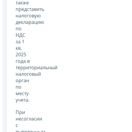
также
представить
налоговую
декларацию
по
НДС
за 1
кв.
2025
года в
территориальный
налоговый
орган
по
месту
учета.
При
несогласии
с
выявленным