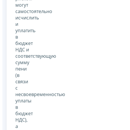
могут
самостоятельно
исчислить
и
уплатить
в
бюджет
НДС и
соответствующую
сумму
пени
(в
связи
с
несвоевременностью
уплаты
в
бюджет
НДС),
а