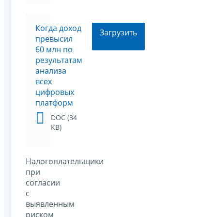
Когда доход
Загрузить
превысил
60 млн по
результатам
анализа
всех
цифровых
платформ
DOC (34
KB)
Налогоплательщики
при
согласии
с
выявленным
риском