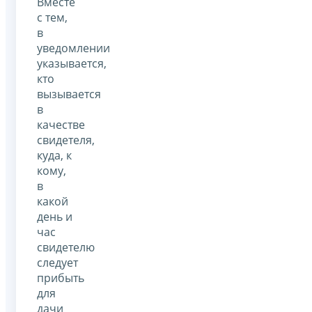
Вместе
с тем,
в
уведомлении
указывается,
кто
вызывается
в
качестве
свидетеля,
куда, к
кому,
в
какой
день и
час
свидетелю
следует
прибыть
для
дачи