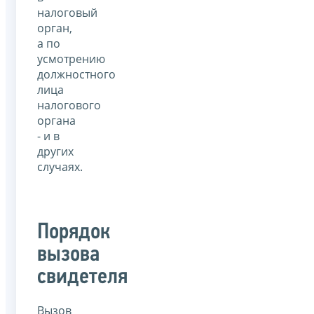
налоговый
орган,
а по
усмотрению
должностного
лица
налогового
органа
- и в
других
случаях.
Порядок
вызова
свидетеля
Вызов