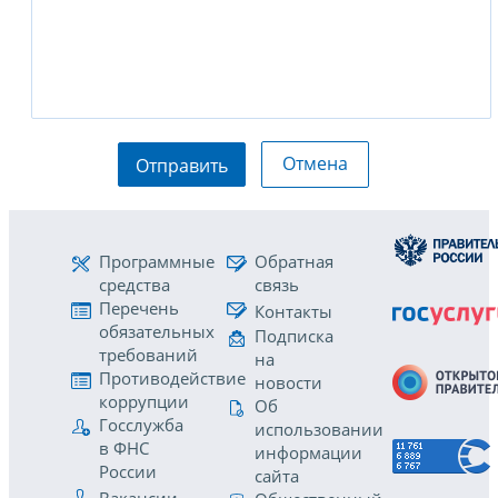
Отмена
Отправить
Программные
Обратная
средства
связь
Перечень
Контакты
обязательных
Подписка
требований
на
Противодействие
новости
коррупции
Об
Госслужба
использовании
в ФНС
информации
России
сайта
Вакансии