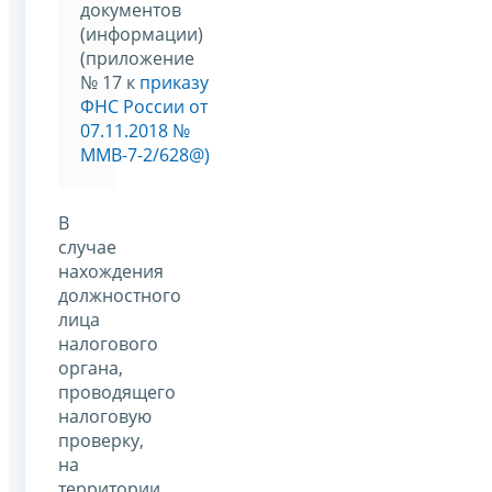
документов
(информации)
(приложение
№ 17 к
приказу
ФНС России от
07.11.2018 №
ММВ-7-2/628@)
В
случае
нахождения
должностного
лица
налогового
органа,
проводящего
налоговую
проверку,
на
территории