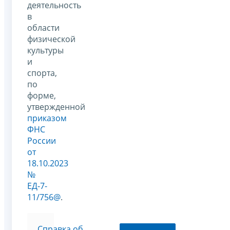
деятельность
в
области
физической
культуры
и
спорта,
по
форме,
утвержденной
приказом
ФНС
России
от
18.10.2023
№
ЕД-7-
11/756@
.
Справка об