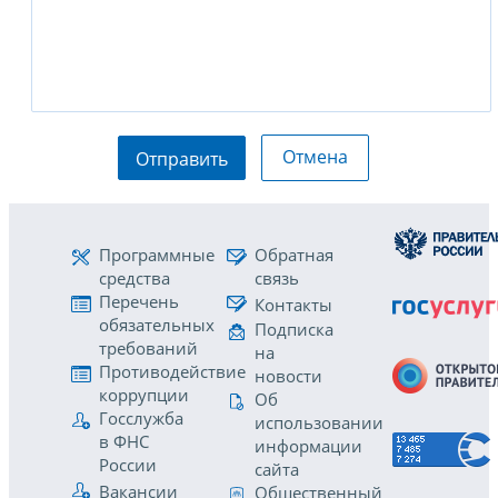
Отмена
Отправить
Программные
Обратная
средства
связь
Перечень
Контакты
обязательных
Подписка
требований
на
Противодействие
новости
коррупции
Об
Госслужба
использовании
в ФНС
информации
России
сайта
Вакансии
Общественный