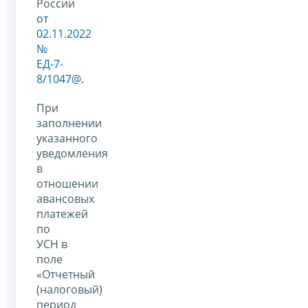
России
от
02.11.2022
№
ЕД-7-
8/1047@
.
При
заполнении
указанного
уведомления
в
отношении
авансовых
платежей
по
УСН в
поле
«Отчетный
(налоговый)
период