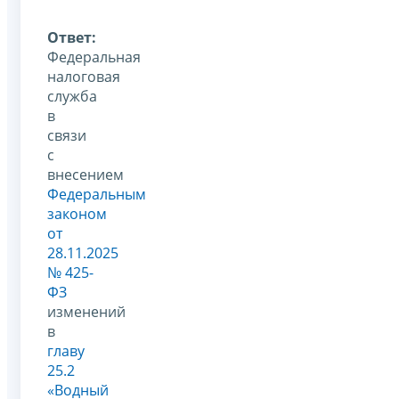
Ответ:
Федеральная
налоговая
служба
в
связи
с
внесением
Федеральным
законом
от
28.11.2025
№ 425-
ФЗ
изменений
в
главу
25.2
«Водный