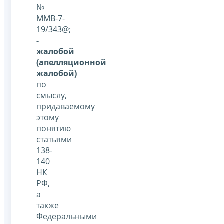
№
ММВ-7-
19/343@;
-
жалобой
(апелляционной
жалобой)
по
смыслу,
придаваемому
этому
понятию
статьями
138-
140
НК
РФ,
а
также
Федеральными