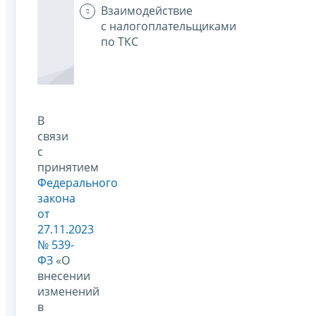
Взаимодействие
с налогоплательщиками
по ТКС
В
связи
с
принятием
Федерального
закона
от
27.11.2023
№ 539-
ФЗ
«О
внесении
изменений
в