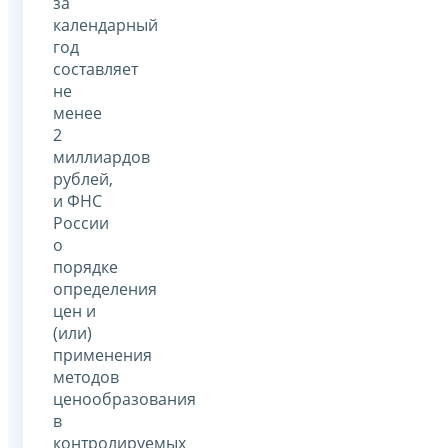
за
календарный
год
составляет
не
менее
2
миллиардов
рублей,
и ФНС
России
о
порядке
определения
цен и
(или)
применения
методов
ценообразования
в
контролируемых