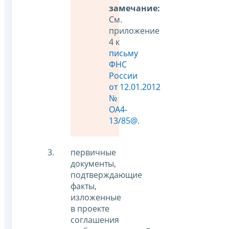
замечание:
См.
приложение
4 к
письму
ФНС
России
от 12.01.2012
№
ОА4-
13/85@
.
первичные
документы,
подтверждающие
факты,
изложенные
в проекте
соглашения