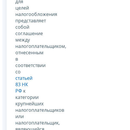
для
целей
налогообложения
представляет
собой
соглашение
между
налогоплательщиком,
отнесенным
в
соответствии
со
статьей
83 НК
РФ
к
категории
крупнейших
налогоплательщиков
или
налогоплательщик,
являющийся