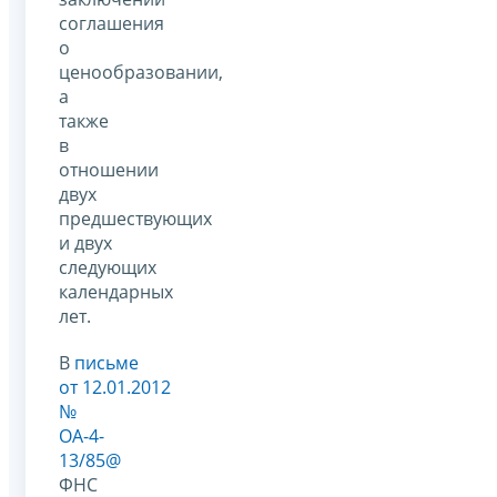
соглашения
о
ценообразовании,
а
также
в
отношении
двух
предшествующих
и двух
следующих
календарных
лет.
В
письме
от 12.01.2012
№
ОА-4-
13/85@
ФНС