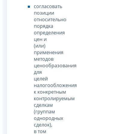
согласовать
позиции
относительно
порядка
определения
цен и
(или)
применения
методов
ценообразования
для
целей
налогообложения
к конкретным
контролируемым
сделкам
(группам
однородных
сделок),
в том