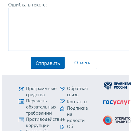
Ошибка в тексте:
Отмена
Отправить
Программные
Обратная
средства
связь
Перечень
Контакты
обязательных
Подписка
требований
на
Противодействие
новости
коррупции
Об