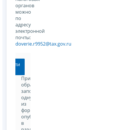
органов
можно
по
адресу
электронной
почты:
doverie.r9952@tax.gov.ru
Перейти
При
обращении
заполните
одну
из
форм,
опубликованных
в
разделе: