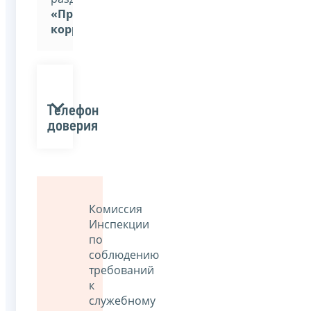
«Противодействие
коррупции»
Телефон
доверия
Комиссия
Инспекции
по
соблюдению
требований
к
служебному