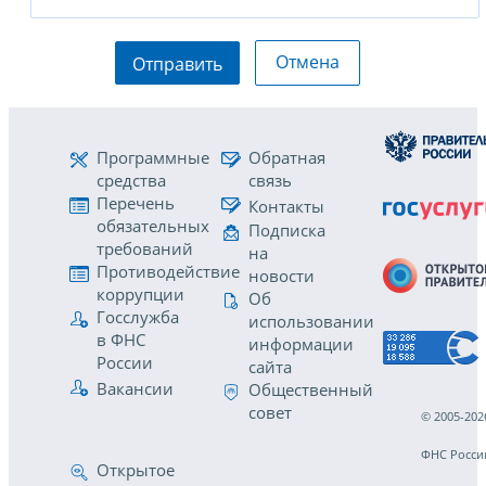
Отмена
Отправить
Программные
Обратная
средства
связь
Перечень
Контакты
обязательных
Подписка
требований
на
Противодействие
новости
коррупции
Об
Госслужба
использовании
в ФНС
информации
России
сайта
Вакансии
Общественный
совет
© 2005-202
ФНС Росси
Открытое