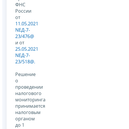
ФНС
России
от
11.05.2021
NЕД-7-
23/476@
и от
25.05.2021
NЕД-7-
23/518@.
Решение
о
проведении
налогового
мониторинга
принимается
налоговым
органом
до 1