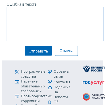
Ошибка в тексте:
Отмена
Отправить
Программные
Обратная
средства
связь
Перечень
Контакты
обязательных
Подписка
требований
на
Противодействие
новости
коррупции
Об