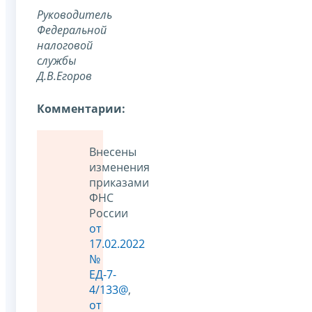
Руководитель
Федеральной
налоговой
службы
Д.В.Егоров
Комментарии:
Внесены
изменения
приказами
ФНС
России
от
17.02.2022
№
ЕД-7-
4/133@
,
от