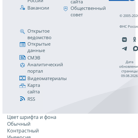
России
сайта
Вакансии
Общественный
совет
© 2005-202
ФНС Росси
Открытое
ведомство
Открытые
данные
СМЭВ
Дата
Аналитический
обновлени
портал
страницы
09.08.2026
Видеоматериалы
Карта
сайта
RSS
Цвет шрифта и фона
Обычный
Контрастный
Инверсия