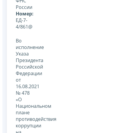
ФНС
России
Номер:
ЕД-7-
4/861@
Во
исполнение
Указа
Президента
Российской
Федерации
от
16.08.2021
№ 478
«О
Национальном
плане
противодействия
коррупции
на