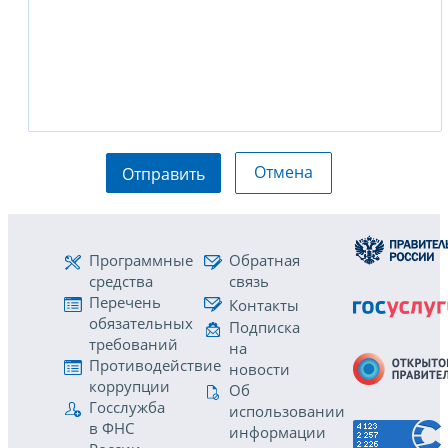
Отмена
Отправить
Программные
Обратная
средства
связь
Перечень
Контакты
обязательных
Подписка
требований
на
Противодействие
новости
коррупции
Об
Госслужба
использовании
в ФНС
информации