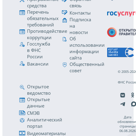
средства
связь
Перечень
Контакты
обязательных
Подписка
требований
на
Противодействие
новости
коррупции
Об
Госслужба
использовании
в ФНС
информации
России
сайта
Вакансии
Общественный
совет
© 2005-202
ФНС Росси
Открытое
ведомство
Открытые
данные
СМЭВ
Дата
Аналитический
обновлени
портал
страницы
06.08.2026
Видеоматериалы