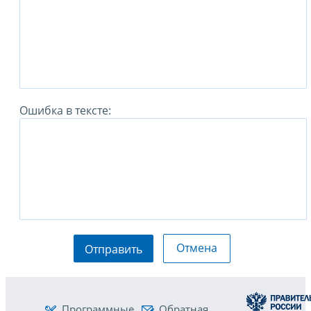
Ошибка в тексте:
Отмена
Отправить
Программные
Обратная