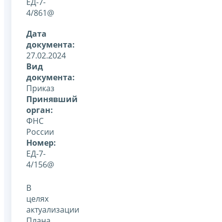
ЕД-7-
4/861@
Дата
документа:
27.02.2024
Вид
документа:
Приказ
Принявший
орган:
ФНС
России
Номер:
ЕД-7-
4/156@
В
целях
актуализации
Плана