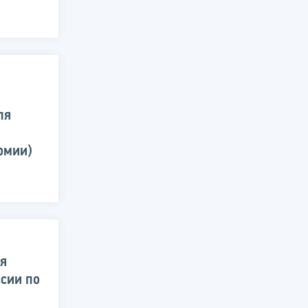
ля
омии)
ля
сии по