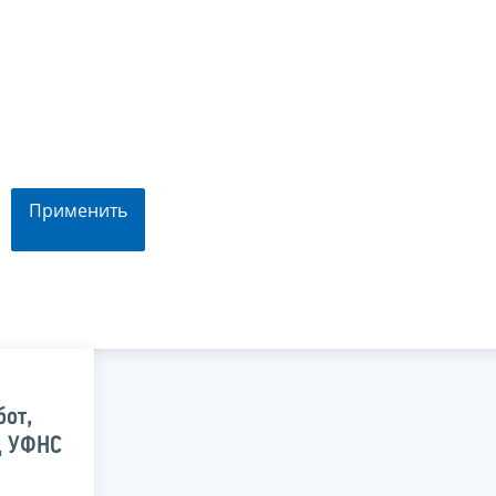
Применить
бот,
д УФНС