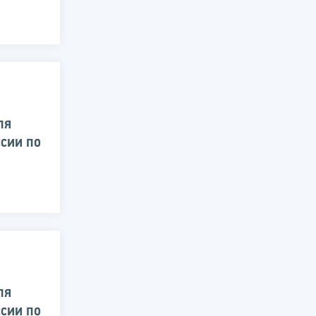
ля
сии по
ля
сии по