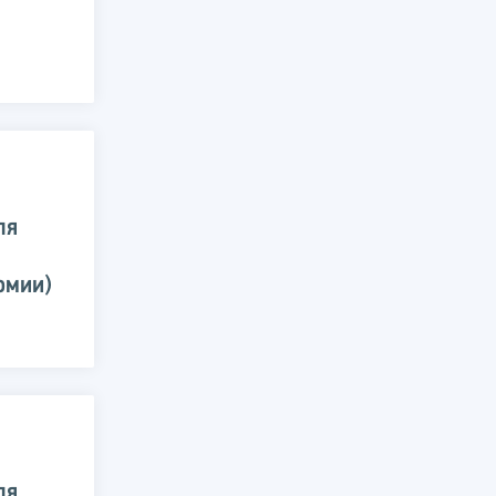
ля
омии)
ля