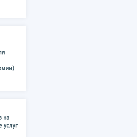
ля
омии)
в на
е услуг