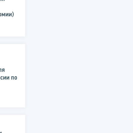
омии)
ля
сии по