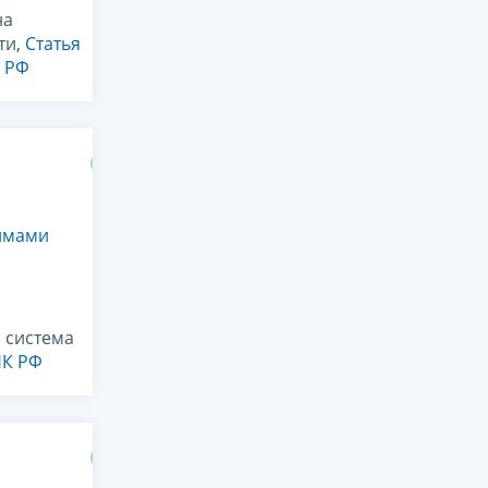
на
ти,
Статья
К РФ
имами
 система
НК РФ