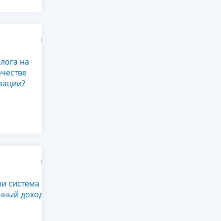
лога на
ачестве
зации?
и система
нный доход?