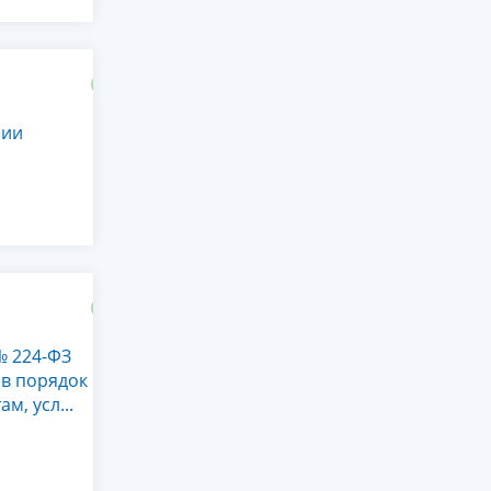
мии
№ 224-ФЗ
ов порядок
, усл...