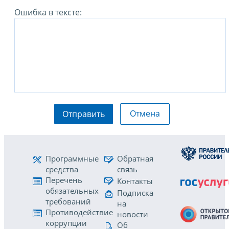
Ошибка в тексте:
Отмена
Отправить
Программные
Обратная
средства
связь
Перечень
Контакты
обязательных
Подписка
требований
на
Противодействие
новости
коррупции
Об