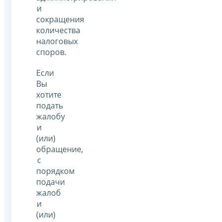
и
сокращения
количества
налоговых
споров.
Если
Вы
хотите
подать
жалобу
и
(или)
обращение,
с
порядком
подачи
жалоб
и
(или)