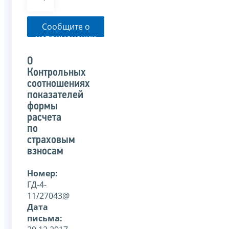
Сообщите о
неприменении
налоговым
органом
О
указанного
Контрольных
письма
соотношениях
показателей
формы
расчета
по
страховым
взносам
Номер:
ГД-4-
11/27043@
Дата
письма: