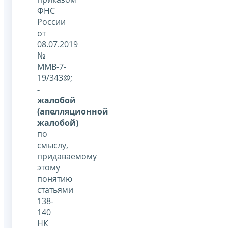
ФНС
России
от
08.07.2019
№
ММВ-7-
19/343@;
-
жалобой
(апелляционной
жалобой)
по
смыслу,
придаваемому
этому
понятию
статьями
138-
140
НК