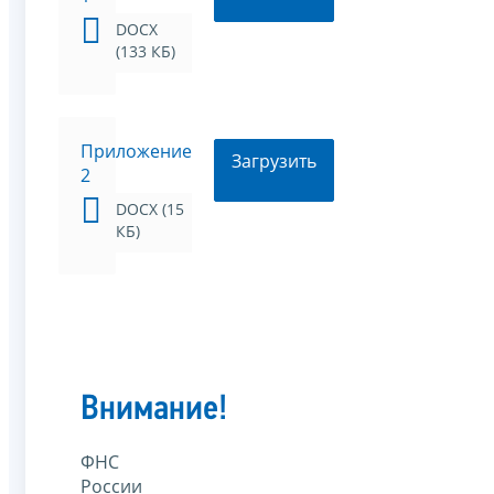
DOCX
(133 КБ)
Приложение
Загрузить
2
DOCX (15
КБ)
Внимание!
ФНС
России