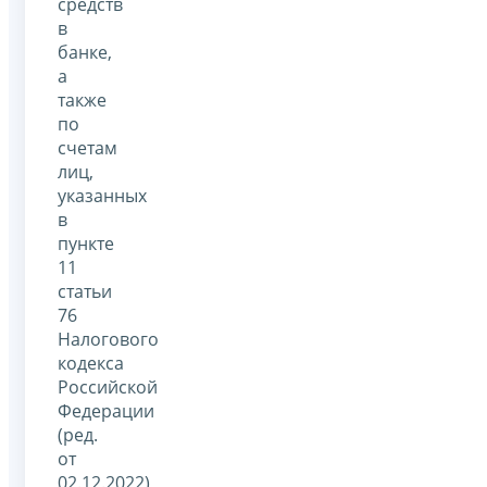
средств
в
банке,
а
также
по
счетам
лиц,
указанных
в
пункте
11
статьи
76
Налогового
кодекса
Российской
Федерации
(ред.
от
02.12.2022)