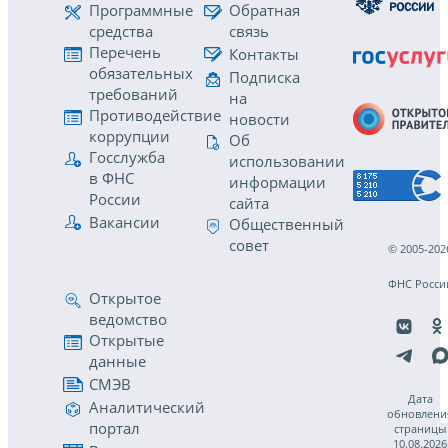
Программные
Обратная
средства
связь
Перечень
Контакты
обязательных
Подписка
требований
на
Противодействие
новости
коррупции
Об
Госслужба
использовании
в ФНС
информации
России
сайта
Вакансии
Общественный
совет
© 2005-202
ФНС Росси
Открытое
ведомство
Открытые
данные
СМЭВ
Дата
Аналитический
обновлени
портал
страницы
10.08.2026